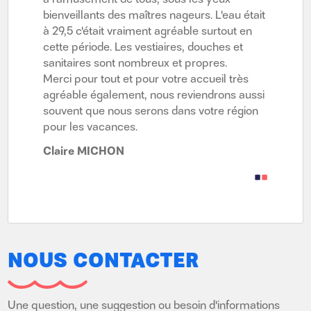
ieur est
eau était
bienveillants des maîtres nageurs. L'eau était
s'amuser
u, oui
out en
à 29,5 c'était vraiment agréable surtout en
top auss
na,
s et
cette période. Les vestiaires, douches et
les enfa
.
sanitaires sont nombreux et propres.
massages 
 très
Merci pour tout et pour votre accueil très
Karine D
ns aussi
agréable également, nous reviendrons aussi
 région
souvent que nous serons dans votre région
pour les vacances.
Claire MICHON
•
•
NOUS CONTACTER
Une question, une suggestion ou besoin d'informations