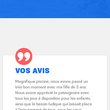
VOS AVIS
 nous
sé un
Magnifique piscine, nous avons passé un
Complex
s au
ans.
très bon moment avec ma fille de 3 ans.
qui som
lo, qui
e avec
Nous avons apprécié la pataugeoire avec
camping.
ès
nfants,
tous les jeux à disposition pour les enfants,
n'est pas
utant
it place
ainsi que le bassin ludique qui laissait place
propre e
désirent
ux
à l'amusement de tous, sous les yeux
pour les