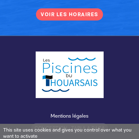
VOIR LES HORAIRES
Mentions légales
CONCEPTION : TABULA RASA
This site uses cookies and gives you control over what you
want to activate